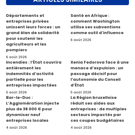
Départements et
Santé en Afrique :
entreprises privées
comment Washington
unissent leurs forces : un
utilise ses subventions
grand élan de solidarité
comme outil d’influence
pour soutenir les
6 août 2026
agriculteurs et les
pompiers
6 août 2026
Incendies : l’État couvrira
Xenia Fedorova face à une
entièrement les
menace d’expulsion : un
indemnités d’activité
passage décisif pour
partielle pour les
l’autonomie du Conseil
entreprises impactées
d’État
5 août 2026
5 août 2026
Bar-le-Duc :
La Région bruxelloise
L’Agglomération injecte
réduit ses aides aux
plus de 38 000 € pour
entreprises : de multiples
dynamiser neuf
secteurs impactés par
entreprises locales
ces coupes budgétaires
4 août 2026
4 août 2026