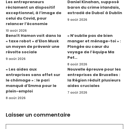
Les entrepreneurs
Daniel Kinahan, supposé
réclament un dispositif
baron du crime irlandais,
exceptionnel, à l’image de
extradé de Dubaï à Dublin
celui du Covid, pour
9 août 2026
relancer l’économie
10 août 2026
Benoît Hamon voit dans la
« N’oublie pas de bien
« taxe robot » d’Elon Musk
manger et ménage-toi » :
un moyen de prévenir une
Plongée au cœur du
révolte sociale
voyage de l’équipe Ma
Pet…
9 août 2026
8 août 2026
« Les aides aux
Nouvelle épreuve pour les
entreprises sans effet sur
entreprises de Bruxelles :
le chômage » : le pari
la Région réduit plusieurs
manqué d’Emma pour le
aides cruciales
plein-emploi
7 août 2026
8 août 2026
Laisser un commentaire
Commentaire