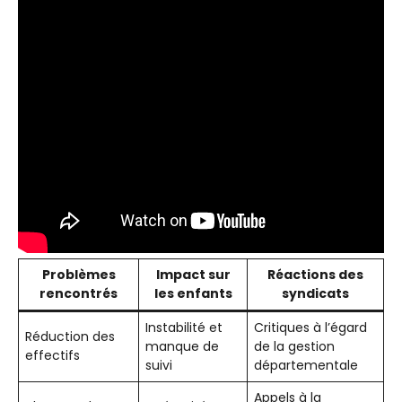
Problèmes
Impact sur
Réactions des
rencontrés
les enfants
syndicats
Instabilité et
Critiques à l’égard
Réduction des
manque de
de la gestion
effectifs
suivi
départementale
Appels à la