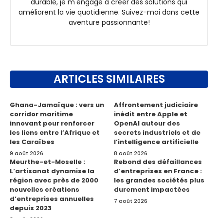
durable, je m'engage à créer des solutions qui
améliorent la vie quotidienne. Suivez-moi dans cette
aventure passionnante!
ARTICLES SIMILAIRES
Ghana-Jamaïque : vers un
Affrontement judiciaire
corridor maritime
inédit entre Apple et
innovant pour renforcer
OpenAI autour des
les liens entre l’Afrique et
secrets industriels et de
les Caraïbes
l’intelligence artificielle
9 août 2026
8 août 2026
Meurthe-et-Moselle :
Rebond des défaillances
L’artisanat dynamise la
d’entreprises en France :
région avec près de 2000
les grandes sociétés plus
nouvelles créations
durement impactées
d’entreprises annuelles
7 août 2026
depuis 2023