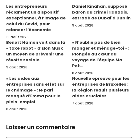
Les entrepreneurs
Daniel Kinahan, supposé
réclament un dispositif
baron du crime irlandais,
exceptionnel, à l’image de
extradé de Dubaï à Dublin
celui du Covid, pour
9 août 2026
relancer l’économie
10 août 2026
Benoît Hamon voit dans la
« N’oublie pas de bien
« taxe robot » d’Elon Musk
manger et ménage-toi » :
un moyen de prévenir une
Plongée au cœur du
révolte sociale
voyage de l’équipe Ma
Pet…
9 août 2026
8 août 2026
« Les aides aux
Nouvelle épreuve pour les
entreprises sans effet sur
entreprises de Bruxelles :
le chômage » : le pari
la Région réduit plusieurs
manqué d’Emma pour le
aides cruciales
plein-emploi
7 août 2026
8 août 2026
Laisser un commentaire