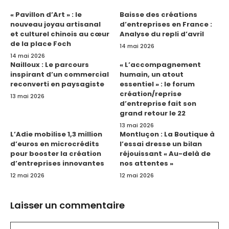
« Pavillon d’Art » : le
Baisse des créations
nouveau joyau artisanal
d’entreprises en France :
et culturel chinois au cœur
Analyse du repli d’avril
de la place Foch
14 mai 2026
14 mai 2026
Nailloux : Le parcours
« L’accompagnement
inspirant d’un commercial
humain, un atout
reconverti en paysagiste
essentiel » : le forum
création/reprise
13 mai 2026
d’entreprise fait son
grand retour le 22
13 mai 2026
L’Adie mobilise 1,3 million
Montluçon : La Boutique à
d’euros en microcrédits
l’essai dresse un bilan
pour booster la création
réjouissant « Au-delà de
d’entreprises innovantes
nos attentes »
12 mai 2026
12 mai 2026
Laisser un commentaire
Commentaire