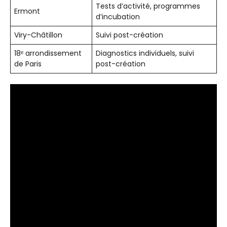
Tests d’activité, programmes
Ermont
d’incubation
Viry-Châtillon
Suivi post-création
18ᵉ arrondissement
Diagnostics individuels, suivi
de Paris
post-création