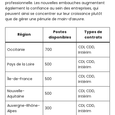
professionnelle. Les nouvelles embauches augmentent
également la confiance au sein des entreprises, qui
peuvent ainsi se concentrer sur leur croissance plutôt
que de gérer une pénurie de main-d’œuvre.
Postes
Types de
Région
disponibles
contrats
CDI, CDD,
Occitanie
700
Intérim
CDI, CDD,
Pays de la Loire
500
Intérim
CDI, CDD,
Île-de-France
500
Intérim
Nouvelle-
CDI, CDD,
500
Aquitaine
Intérim
Auvergne-Rhône-
CDI, CDD,
300
Alpes
Intérim