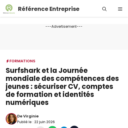
Aller
Référence Entreprise
Me
au
contenu
---Advertisement---
FORMATIONS
Surfshark et la Journée
mondiale des compétences des
jeunes : sécuriser CV, comptes
de formation et identités
numériques
De
Virginie
Publié le :
22 juin 2026