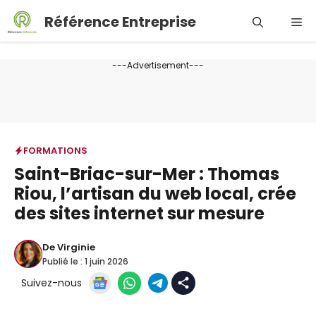
Aller
Référence Entreprise
Me
au
contenu
---Advertisement---
FORMATIONS
Saint-Briac-sur-Mer : Thomas
Riou, l’artisan du web local, crée
des sites internet sur mesure
De
Virginie
Publié le :
1 juin 2026
Suivez-nous