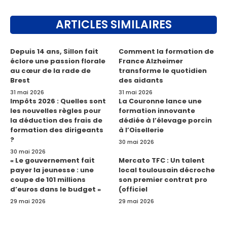
ARTICLES SIMILAIRES
Depuis 14 ans, Sillon fait
Comment la formation de
éclore une passion florale
France Alzheimer
au cœur de la rade de
transforme le quotidien
Brest
des aidants
31 mai 2026
31 mai 2026
Impôts 2026 : Quelles sont
La Couronne lance une
les nouvelles règles pour
formation innovante
la déduction des frais de
dédiée à l’élevage porcin
formation des dirigeants
à l’Oisellerie
?
30 mai 2026
30 mai 2026
« Le gouvernement fait
Mercato TFC : Un talent
payer la jeunesse : une
local toulousain décroche
coupe de 101 millions
son premier contrat pro
d’euros dans le budget »
(officiel
29 mai 2026
29 mai 2026