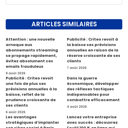
ARTICLES SIMILAIRES
Attention : une nouvelle
Publicité : Criteo revoit à
arnaque aux
la baisse ses prévisions
abonnements streaming
annuelles en raison de la
se propage rapidement,
réserve croissante de ses
évitez absolument ces
clients
emails frauduleux
7 août 2026
9 août 2026
Publicité : Criteo revoit
Dans la guerre
une fois de plus ses
économique, développer
prévisions annuelles à la
des réflexes tactiques
baisse, reflet de la
indispensables pour
prudence croissante de
combattre efficacement
ses clients
4 août 2026
6 août 2026
Les avantages
Lancez votre entreprise
stratégiques d’implanter
avec succès : découvrez
son siège social à Paris
l’outil 100 % en ligne qui