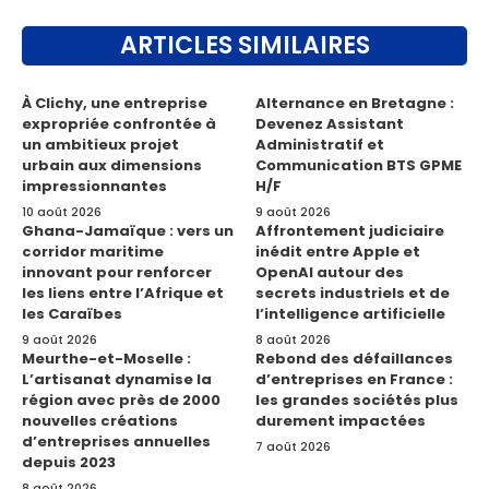
ARTICLES SIMILAIRES
À Clichy, une entreprise
Alternance en Bretagne :
expropriée confrontée à
Devenez Assistant
un ambitieux projet
Administratif et
urbain aux dimensions
Communication BTS GPME
impressionnantes
H/F
10 août 2026
9 août 2026
Ghana-Jamaïque : vers un
Affrontement judiciaire
corridor maritime
inédit entre Apple et
innovant pour renforcer
OpenAI autour des
les liens entre l’Afrique et
secrets industriels et de
les Caraïbes
l’intelligence artificielle
9 août 2026
8 août 2026
Meurthe-et-Moselle :
Rebond des défaillances
L’artisanat dynamise la
d’entreprises en France :
région avec près de 2000
les grandes sociétés plus
nouvelles créations
durement impactées
d’entreprises annuelles
7 août 2026
depuis 2023
8 août 2026