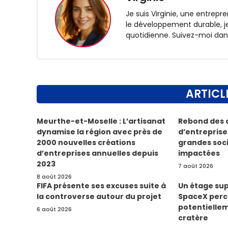
Je suis Virginie, une entrep
le développement durable, je
quotidienne. Suivez-moi dan
ARTICL
Meurthe-et-Moselle : L’artisanat
Rebond des 
dynamise la région avec près de
d’entreprises
2000 nouvelles créations
grandes soc
d’entreprises annuelles depuis
impactées
2023
7 août 2026
8 août 2026
FIFA présente ses excuses suite à
Un étage sup
la controverse autour du projet
SpaceX percu
potentielle
6 août 2026
cratère