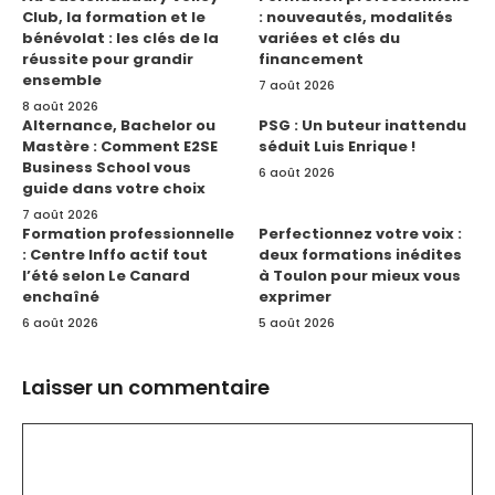
Club, la formation et le
: nouveautés, modalités
bénévolat : les clés de la
variées et clés du
réussite pour grandir
financement
ensemble
7 août 2026
8 août 2026
Alternance, Bachelor ou
PSG : Un buteur inattendu
Mastère : Comment E2SE
séduit Luis Enrique !
Business School vous
6 août 2026
guide dans votre choix
7 août 2026
Formation professionnelle
Perfectionnez votre voix :
: Centre Inffo actif tout
deux formations inédites
l’été selon Le Canard
à Toulon pour mieux vous
enchaîné
exprimer
6 août 2026
5 août 2026
Laisser un commentaire
Commentaire