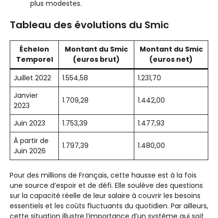
plus modestes.
Tableau des évolutions du Smic
Échelon
Montant du Smic
Montant du Smic
Temporel
(euros brut)
(euros net)
Juillet 2022
1.554,58
1.231,70
Janvier
1.709,28
1.442,00
2023
Juin 2023
1.753,39
1.477,93
À partir de
1.797,39
1.480,00
Juin 2026
Pour des millions de Français, cette hausse est à la fois
une source d’espoir et de défi. Elle soulève des questions
sur la capacité réelle de leur salaire à couvrir les besoins
essentiels et les coûts fluctuants du quotidien. Par ailleurs,
cette situation illustre l’importance d’un système qui soit