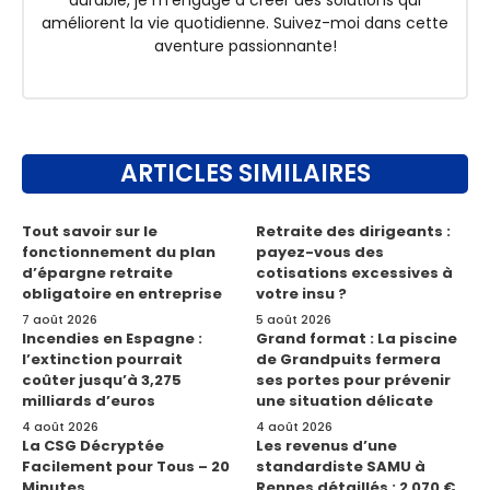
durable, je m'engage à créer des solutions qui
améliorent la vie quotidienne. Suivez-moi dans cette
aventure passionnante!
ARTICLES SIMILAIRES
Tout savoir sur le
Retraite des dirigeants :
fonctionnement du plan
payez-vous des
d’épargne retraite
cotisations excessives à
obligatoire en entreprise
votre insu ?
7 août 2026
5 août 2026
Incendies en Espagne :
Grand format : La piscine
l’extinction pourrait
de Grandpuits fermera
coûter jusqu’à 3,275
ses portes pour prévenir
milliards d’euros
une situation délicate
4 août 2026
4 août 2026
La CSG Décryptée
Les revenus d’une
Facilement pour Tous – 20
standardiste SAMU à
Minutes
Rennes détaillés : 2 070 €